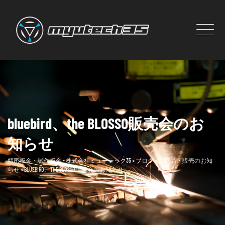
Skip
to
content
bluebird、the BLOSSO販売会のお
知らせ
精密板金・試作板金 - 株式会社ミューテック35
>
ブログ
>
新商品・販売のお知
らせ
>
BLUEBIRD、THE BLOSSO販売会のお知らせ