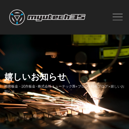
Skip
to
content
嬉しいお知らせ
精密板金・試作板金 - 株式会社ミューテック35
>
ブログ
>
社長ブログ
>
嬉しいお
知らせ