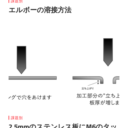
課題別
エルボーの溶接方法
課題別
2.5mmのステンレス板にM6のタッ