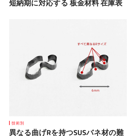
短納期に対応する 板金材料 在庫表
技術別
異なる曲げRを持つSUSバネ材の難