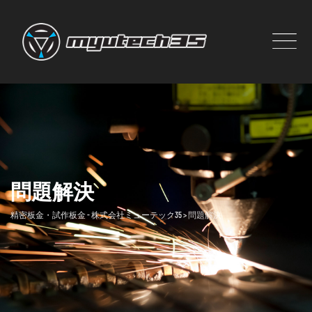
Skip
to
content
問題解決
精密板金・試作板金 - 株式会社ミューテック35
>
問題解決