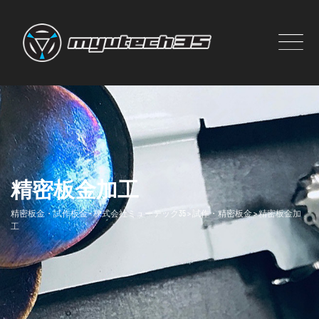
Skip
to
content
精密板金加工
精密板金・試作板金 - 株式会社ミューテック35
>
試作・精密板金
>
精密板金加
工