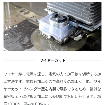
ワイヤーカット
ワイヤー線に電流を流し、電気の力で加工物を切断する加
工方法です。
非接触加工なので高精度の加工が可能。
ワイ
ヤーカットでベンダー型を内製で製作
できるため、複雑な
精密板金・試作板金加工にも短納期で対応いたします
。精
度±0.003、厚み:0.005㎜～