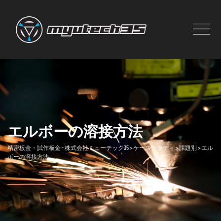
Skip
to
content
エルボーの溶接方法
精密板金・試作板金 - 株式会社ミューテック35
>
ケーススタディ
>
課題別
>
エル
ボーの溶接方法