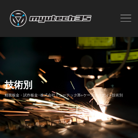
Skip
to
content
技術別
精密板金・試作板金 - 株式会社ミューテック35
>
ケーススタディ
>
技術別