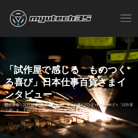
Skip
to
content
「試作屋で感じる ものつく
る喜び」日本仕事百貨さまイ
ンタビュー
精密板金・試作板金 - 株式会社ミューテック35
>
ブログ
>
社長ブログ
>
「試作屋
で感じる ものつくる喜び」日本仕事百貨さまインタビュー