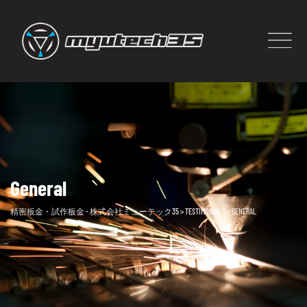
Skip
to
content
General
精密板金・試作板金 - 株式会社ミューテック35
>
TESTIMONIALS
>
GENERAL